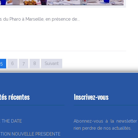
s du Pharo à Marseille, en présence de...
5
6
7
8
Suivant
tés récentes
Inscrivez-vous
 THE DATE
Abonnez-vous à la newslette
rien perdre de nos actualités.
TION NOUVELLE PRESIDENTE