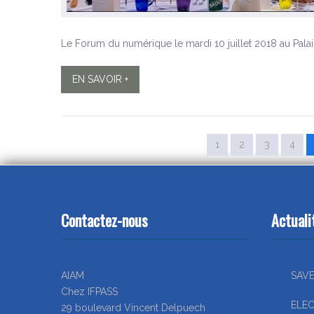
Le Forum du numérique le mardi 10 juillet 2018 au Palai
EN SAVOIR +
1
2
3
4
Contactez-nous
Actuali
AIAM
SAVE
Chez IFPASS
ELEC
29 boulevard Vincent Delpuech